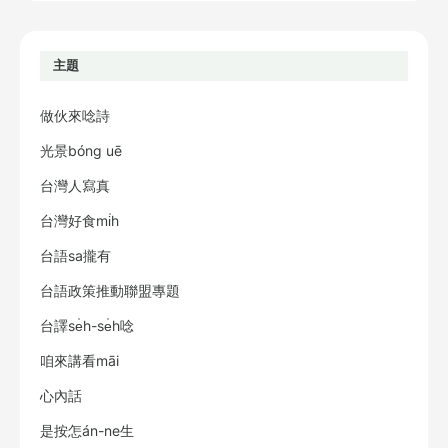
主題
做伙來唸詩
光景bóng uē
台灣人寫真
台灣好食mi̍h
台語sa攏有
台語政策推動聯盟專題
台譯se̍h-se̍h唸
咱來講看māi
心內話
是按怎án-ne生