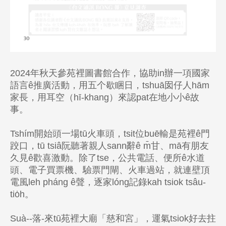
2024年秋天參苑裡圖書館合作，協助in辦一項國家
語言ê推廣活動，用五个歇睏日，tshuā囡仔人hām
家長，用耳空（hī-khang）來認pat在地小小ê故
事。
Tshím開始頭一場tū火車頭，tsit位buē輸是苑裡ê門
跤口，tū tsiâ阮聽著親人sann辭ê m̄甘、mā有朋友
久見ê歡喜激動。除了tse，公共電話、便所ê水道
頭、電子買票機、驗票門閘、火車過站，就連壁頂
電風leh pháng ê聲，逐家lóng記錄kah tsiok tsâu-
tio̍h。
Suà--落-來tū苑裡大廟「慈和宮」，運氣tsiok好去拄