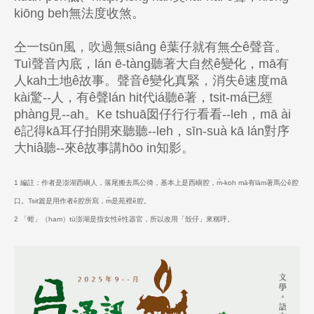
kiōng beh無法度收煞。
仝一tsūn風，吹過無siâng ê葉仔就有無仝ê聲音。
Tuì聲音內底，lán ē-tàng聽著大自然ê變化，mā有
人kah土地ê故事。聲音ê變化真緊，消失ê速度mā
kài驚--人，有ê聲lán hit代iá聽ē著，tsit-má已經
phàng見--ah。Ke tshuā囡仔行行看看--leh，mā ài
ē記得kā耳仔拍開來聽聽--leh，sīn-suà kā lán對序
大hiâ聽--來ê故事講hōo in知影。
1 編註：作者是澎湖西嶼人，落尾搬去馬公徛，基本上是西嶼腔，m̄-koh mā有lām著馬公ê腔
口。Tsit篇是用作者ê腔所寫，m̄是苑裡ê腔。
2 「蚶」（ham）tū澎湖是指女性ê性器官，所以改用「殼仔」來稱呼。