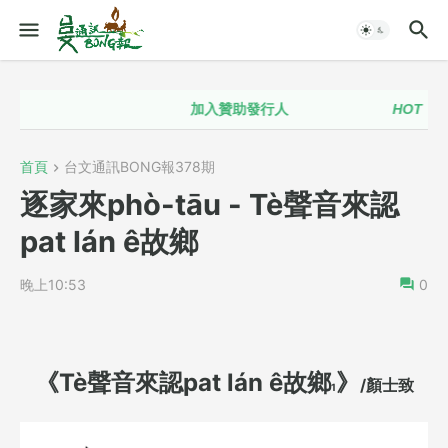
加入贊助發行人
HOT！！
台
首頁
台文通訊BONG報378期
逐家來phò-tāu - Tè聲音來認
pat lán ê故鄉
晚上10:53
0
《Tè聲音來認pat lán ê故鄉
》
/顏士致
1