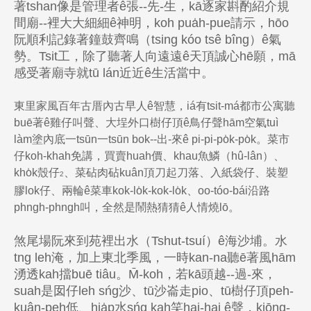
著tshan像是管理者ê張--先-生，kā逐家斟酌紹介規
間廟--裡大大細細ê神明，koh pua̍h-pue請示，hōo
阮順利記錄著鐘鼓齊鳴（tsing kóo tsê bîng）ê氣
勢。Tsit工，除了聽著人向遠遠ê天頂誠心hē願，mā
感受著廟寺就tū lán近近ê生活當中。
東里家風百年古厝內古早人ê智慧，iá有tsit-má都市公寓聽
buē著ê雞仔叫聲、大埕外口樹仔頂ê鳥仔聲hām空氣tuì
làm塗內底一tsūn一tsūn bok--出-來ê pi-pi-po̍k-po̍k。菜市
仔koh-khah免講，買賣huah價、khau魚鱗（hû-lân）、
kho̍k殼仔
、菜砧肉砧kuân頂刀起刀落、入紙袋仔、裝塑
2
膠lok仔、兩輪ê菜車kok-lo̍k-kok-lo̍k、oo-tóo-bái沿路
phngh-phngh叫，全然是鬧熱猜猜ê人情燒lō。
煞尾場阮來到苑裡出水（Tshut-tsuí）ê海沙埔。水
tng leh淹，加上東北季風，一時kan-na聽ē著風hām
湧透kah擋buē tiâu。M̄-koh，若kā頭越--過-來，
suah是囡仔leh sńg沙、tū沙崙走pio、tū樹仔頂peh-
kuân-peh低、hia̍p水sńg kah笑hai-hai ê聲，kiōng-