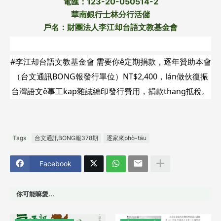
電匯：123-20-050514-2
華南銀行士林分行活儲
戶名：財團法人李江却台語文教基金會
#李江却台語文教基金會 需要你ê定期捐款，逐年贊助本會
（台文通訊BONG報發行單位）NT$2,400，lán做伙復振
台灣語文ê事工kap雜誌編印發行費用，捐款thang抵稅。
Tags
台文通訊BONG報378期
逐家來phò-tāu
Facebook
你可能嘛愛...