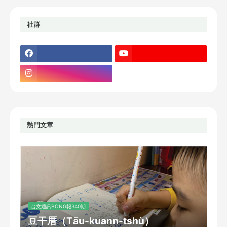
社群
熱門文章
台文通訊BONG報340期
豆干厝（Tāu-kuann-tshù）