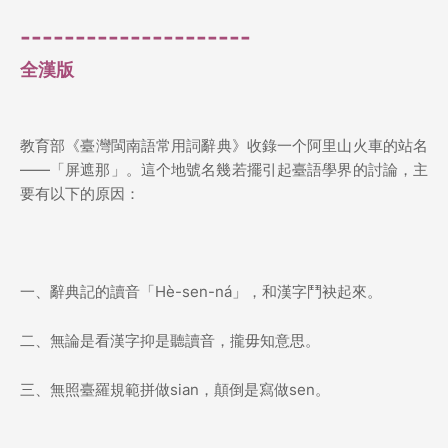
---------------------
全漢版
教育部《臺灣閩南語常用詞辭典》收錄一个阿里山火車的站名
——「屏遮那」。這个地號名幾若擺引起臺語學界的討論，主
要有以下的原因：
一、辭典記的讀音「Hè-sen-ná」，和漢字鬥袂起來。
二、無論是看漢字抑是聽讀音，攏毋知意思。
三、無照臺羅規範拼做sian，顛倒是寫做sen。