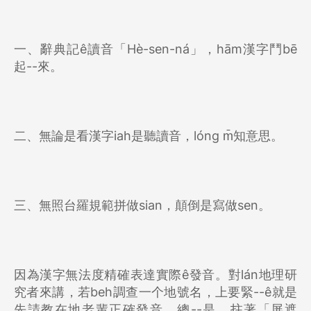
一、辭典記ê讀音「Hè-sen-ná」，hām漢字鬥bē
起--來。
二、無論是看漢字iah是聽讀音，lóng m̄知意思。
三、無照台羅規範拼做sian，顛倒是寫做sen。
因為漢字無法度精確表達實際ê發音。對lán地理研
究者來講，若beh調查一个地號名，上要緊--ê就是
先請教在地老輩正確發音。總--是，拄著「屏遮