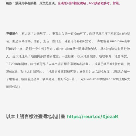
編按：漢羅用字有調整，原文是全漢。
全漢版ē囥tī雜誌網站，hōo讀者做參考、對照。
專欄簡介：
有人講「台語無字」。事實上台語一直lóng有字，自以早就用漢字來寫lán ê地號
名。但是因為借字、借音、走音、腔口差、連音等等各種ê變化，一寡地號名suah hām漢字
鬥bē起--來。若到一个生份ê所在，tiānn-tiānn是一開喙讀地號名，就hông隨知影是外地
人。台大地理系「地圖與多媒體研究室」一直以來，投入地圖製作、地理教育、地名研究。
Tuì 2019年開始，執行教育部「以本土語言標注臺灣地名計畫」，成果已經用tī改善台鐵、捷
運ê放送。Tuì tsit月日開始，「地圖與多媒體研究室」逐個月ē tuì台語ê角度，tī雜誌介紹一
个地號名，後擺若是坐車、駛車經過，拄好tn̄g--著，一定ē koh-khah疼惜lán tsit塊土地ê大
細項代誌！
以本土語言標注臺灣地名計畫
https://reurl.cc/XjozaR