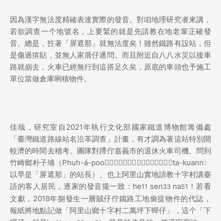
因為漢字無法度精確表達實際的發音。對咱地理研究者來講，
若欲調查一个地號名，上要緊的就是先請教在地老輩正確發
音。總是，拄著「屏遮那」就無法度矣！雖然鐵路有設站，但
是傷過揜貼，並無人家厝仔通問。而且附近自八八水災以後車
路就崩去，火車已經無行到這搭足久矣，原底的車頭也予施工
單位當做倉庫咧積物件。
佳哉，研究室自2021年執行文化部國家鐵道博物館籌備處
「臺灣鐵道路線站名沿革調查」計畫，有才調為著這站特別開
較濟的時間去稽考。團隊對蹛佇嘉義市的退休火車司機、問到
竹崎鄉朴子埔（Phuh-á-poo）𥴊仔店頭家娘（伊過身的大官〈ta-kuann〉
以早是「屏遮那」的站長）、也上阿里山實地請教十字村講臺
語的客人居民，逐家的發音攏一致：he
sen
na
！若看
11
33
51
文獻，2018年捌發生一層賊仔佇鐵路工地偷提物件的代誌，
報紙將地點記做「阿里山鄉十字村二萬坪下蟬仔」，這个「下