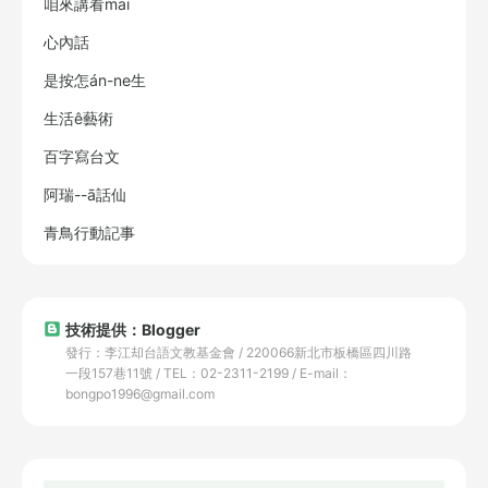
咱來講看māi
心內話
是按怎án-ne生
生活ê藝術
百字寫台文
阿瑞--ā話仙
青鳥行動記事
技術提供：Blogger
發行：李江却台語文教基金會 / 220066新北市板橋區四川路
一段157巷11號 / TEL：02-2311-2199 / E-mail：
bongpo1996@gmail.com