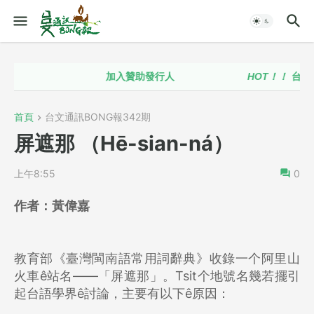
加入贊助發行人
HOT！！
台語政策推
首頁
台文通訊BONG報342期
屏遮那 （Hē-sian-ná）
上午8:55
0
作者：
黃偉嘉
教育部《臺灣閩南語常用詞辭典》收錄一个阿里山
火車ê站名——「屏遮那」。Tsit个地號名幾若擺引
起台語學界ê討論，主要有以下ê原因：