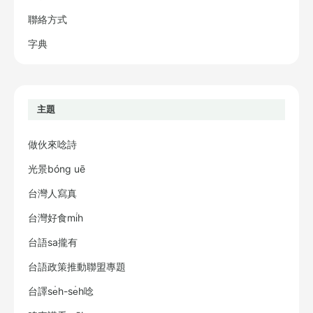
聯絡方式
字典
主題
做伙來唸詩
光景bóng uē
台灣人寫真
台灣好食mi̍h
台語sa攏有
台語政策推動聯盟專題
台譯se̍h-se̍h唸