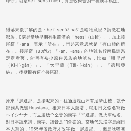
蟬仔」就是he
sen
na
，算是較倚音的一種漢字寫法。
11
33
51
紲落來欲了解的是：he
sen
na
是啥物意思？請教在地
11
33
51
鄒族，𪜶講是當地早期有生蓋濟的「hessi（山楂）」，加上接
尾辭「-ana」表示「所在」，鬥起來意思就是「有山楂的所
在」。接尾辭（
suffix
）「-an、-ana」的地號名佇南島語系
定定看著，台灣有袂少原住民族的地號名，比如「唭里岸
（Kî-lí-gān）」、「大里簡（Tāi-lí-kán）」、『德恩亞
納』，後壁攏有這个接尾辭。
原來「屏遮那」是按呢來的：往過這塊山坪有足濟山楂，就予
鄒族共做號Hessiana。
後來日本人聽著，就用日文假名寫做
ヘイシヤナ，而且選幾个仝音的漢字「平遮那」做火車站名。
對日本話來講，漢字、讀音是鬥會峇的。當地代先漢字是綴日
本人寫的，1965年省政府才改字做「屏遮那」，但是唸猶閣