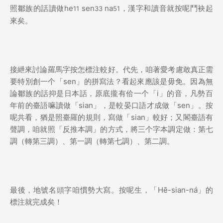
照鄒族的話讀做he
sen
na
，漢字和讀音就按呢鬥袂起
11
33
51
來矣。
接紲來討論羅馬字按怎標注較好。代先，咱著愛考慮敢真正需
要特別創一个「sen」的拼寫法？看起來應該是毋免。因為無
論鄒族的話抑是日本話，原底攏有佮一个「i」的音，凡勢百
年前的臺語嘛讀做「sian」，是較晏口語才成做「sen」。按
呢共看，猶是照臺羅的規則，寫做「sian」較好；又閣臺語有
聲調，咱就照「反推本調」的方式，將三个字本調定做：第七
調（轉第三調）、第一調（轉第七調）、第二調。
最後，地號名頭字咱慣勢大寫。按呢生，「Hē-sian-ná」的
標注就完成矣！