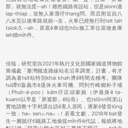
那」就無法度--ah！雖然鐵路有設站，但是sionn過
iap-thiap，並無人家厝仔thang問。而且附近自八
八水災以後車路就崩--去，火車已經無行到tsit tah
tsiok久--ah，原底ê車頭也hōo施工單位當做倉庫
leh積mi̍h件。
佳哉，研究室自2021年執行文化部國家鐵道博物館
籌備處「臺灣鐵道路線站名沿革調查」計畫，有才
調為著tsit站特別khai khah濟ê時間去稽考。團隊
tuì蹛tī嘉義市ê退休火車司機、問到竹崎鄉朴子埔
（Phuh-á-poo）kám仔店頭家娘（伊過身ê ta-
kuann以早是「屏遮那」ê站長）、也tsiōnn阿里山
實地請教十字村講台語ê客人居民，逐家ê發音lóng
一致：he
sen
na
！若看文獻，2018年bat發
11
33
51
1
生一層賊仔tī鐵路工地偷提mi̍h件ê代誌，報紙將地