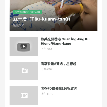
台文通訊BONG報340期
豆干厝（Tāu-kuann-tshù）
凌晨3:21
願榮光歸香港 Guān Îng-kng Kui
Hiong/Hiang-káng
下午5:54
看著香港ê遭遇，思想起
下午2:07
老爸70歲做生日ê祝賀詞
上午11:19