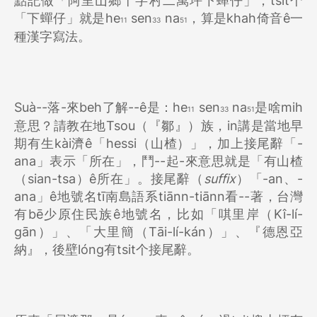
點記做「阿里山鄉十字村二萬坪下蟬仔」，tsit个
「下蟬仔」就是he
sen
na
，算是khah倚音ê一
11
33
51
種漢字寫法。
Suà--落-來beh了解--ê是：he
sen
na
是啥mih
11
33
51
意思？請教在地Tsou（『鄒』）族，in講是當地早
期有生kài濟ê「hessi（山楂）」，加上接尾辭「-
ana」表示「所在」，鬥--起-來意思就是「有山楂
（sian-tsa）ê所在」。接尾辭（
suffix
）「-an、-
ana」ê地號名tī南島語系tiānn-tiānn看--著，台灣
有bē少原住民族ê地號名，比如「唭里岸（Kî-lí-
gān）」、「大里簡（Tāi-lí-kán）」、『德恩亞
納』，後壁lóng有tsit个接尾辭。