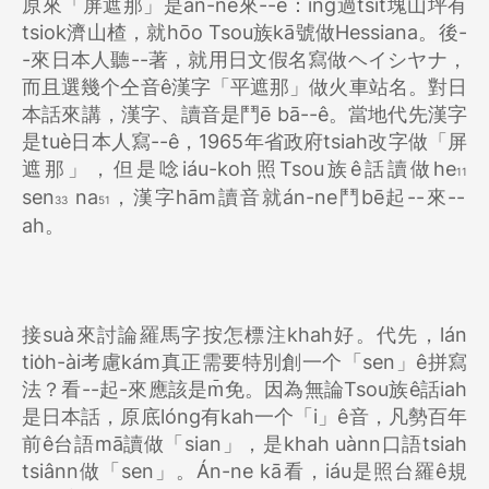
原來「屏遮那」是án-ne來--ê：íng過tsit塊山坪有
tsiok濟山楂，就hōo Tsou族kā號做Hessiana。後-
-來日本人聽--著，就用日文假名寫做ヘイシヤナ，
而且選幾个仝音ê漢字「平遮那」做火車站名。對日
本話來講，漢字、讀音是鬥ē bā--ê。當地代先漢字
是tuè日本人寫--ê，1965年省政府tsiah改字做「屏
遮那」，但是唸iáu-koh照Tsou族ê話讀做he
11
sen
na
，漢字hām讀音就án-ne鬥bē起--來--
33
51
ah。
接suà來討論羅馬字按怎標注khah好。代先，lán
tio̍h-ài考慮kám真正需要特別創一个「sen」ê拼寫
法？看--起-來應該是m̄免。因為無論Tsou族ê話iah
是日本話，原底lóng有kah一个「i」ê音，凡勢百年
前ê台語mā讀做「sian」，是khah uànn口語tsiah
tsiânn做「sen」。Án-ne kā看，iáu是照台羅ê規