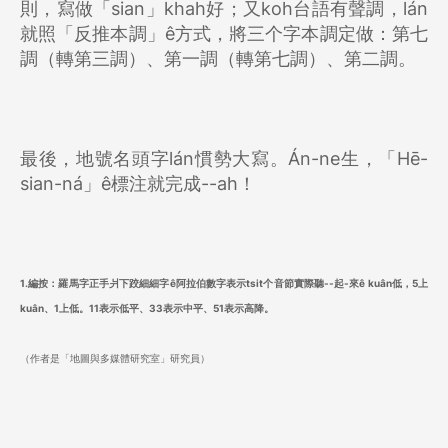
則，寫做「sian」khah好；又koh台語有聲調，lán
就照「反推本調」ê方式，將三个字本調定做：第七
調（轉第三調）、第一調（轉第七調）、第二調。
最後，地號名頭字lán慣勢大寫。Án-ne生，「Hē-
sian-ná」ê標注就完成--ah！
1.編按：羅馬字正手爿下跤細細字ê阿拉伯數字表示tsit个音節實際聽--起-來ê kuân低，5上
kuân、1上低。11表示低平、33表示中平、51表示高降。
（作者是「地圖與多媒體研究室」研究員）