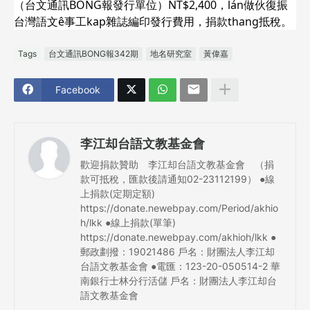
（台文通訊BONG報發行單位）NT$2,400，lán做伙復振
台灣語文ê事工kap雜誌編印發行費用，捐款thang抵稅。
Tags
台文通訊BONG報342期
地名研究室
黃偉嘉
Facebook
李江却台語文教基金會
歡迎捐款贊助 李江却台語文教基金會 （捐
款可抵稅，匯款後請通知02-23112199） ●線
上捐款(定期定額)
https://donate.newebpay.com/Period/akhio
h/lkk ●線上捐款(單筆)
https://donate.newebpay.com/akhioh/lkk ●
郵政劃撥：19021486 戶名：財團法人李江却
台語文教基金會 ●電匯：123-20-050514-2 華
南銀行士林分行活儲 戶名：財團法人李江却台
語文教基金會