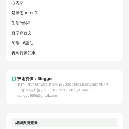
心內話
是按怎án-ne生
生活ê藝術
百字寫台文
阿瑞--ā話仙
青鳥行動記事
技術提供：Blogger
發行：李江却台語文教基金會 / 220066新北市板橋區四川路
一段157巷11號 / TEL：02-2311-2199 / E-mail：
bongpo1996@gmail.com
總網頁瀏覽量