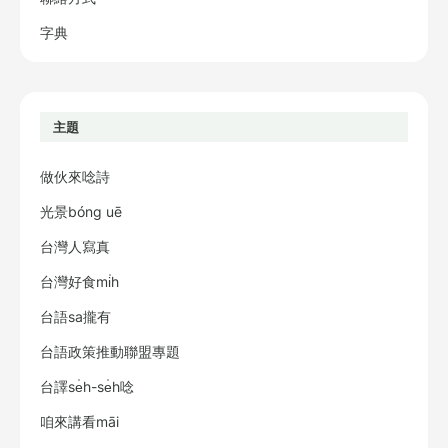
字典
主題
做伙來唸詩
光景bóng uē
台灣人寫真
台灣好食mi̍h
台語sa攏有
台語政策推動聯盟專題
台譯se̍h-se̍h唸
咱來講看māi