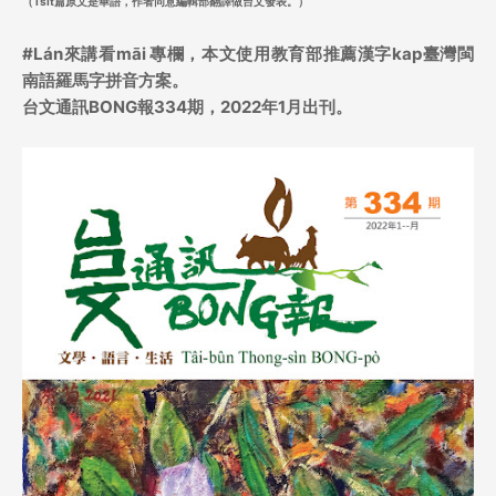
（Tsit篇原文是華語，作者同意編輯部翻譯做台文發表。）
#
Lán來講看māi
專欄，本文使用教育部推薦漢字kap臺灣閩
南語羅馬字拼音方案。
台文通訊BONG報334期，2022年1月出刊。