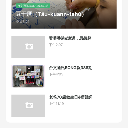
台文通訊BONG報340期
豆干厝（Tāu-kuann-tshù）
凌晨3:21
看著香港ê遭遇，思想起
下午2:07
台文通訊BONG報388期
下午4:05
老爸70歲做生日ê祝賀詞
上午11:19