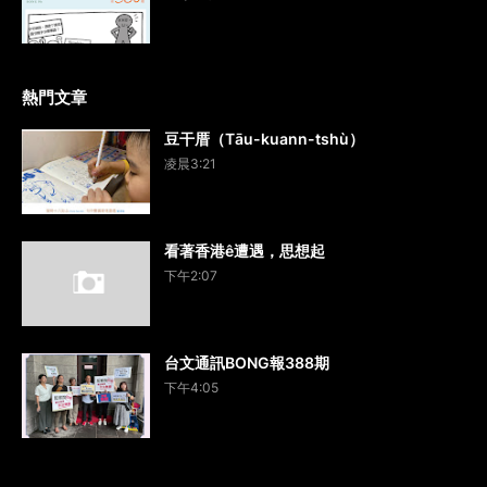
熱門文章
豆干厝（Tāu-kuann-tshù）
凌晨3:21
看著香港ê遭遇，思想起
下午2:07
台文通訊BONG報388期
下午4:05