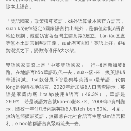
除本土語言。
「雙語國家」政策獨尊英語，kā外語算做本國官方語言，
suah kā法律認定ê國家語言拍出籠外，是價值錯亂ê語言
地位規劃，嚴重妨害著台灣主體意識ê建立。Lán iáu直直
等無本土語言ê轉型正義，suah有可能tī「英語上好」ê強
勢潮流之下，變做海邊仔ê大水柴。
雙語國家實際上是「中英雙語國家」，行--ê是新加坡ê
路。在地語言hōo華語取代--去，suà--落-來，換英語kā
華語消滅。Tsit款發展m̄管是獨尊英語iah是華語，代價
lóng是犧牲在地語言。2020年新加坡ê人口普查顯示，英
語是家庭內底上tsia̍p使用ê語言（49.3%），華語是
29.9%，若是漢語方言就kan-na賰8.7%。2009年ê資料顯
示，國校一年仔tī厝內講英語ê人數teh-beh 60%。可見，
無站無節擴展英語，無顧慮在地社會語言生態hām語言權
利，ē hōo族群語言真緊就流失--去。