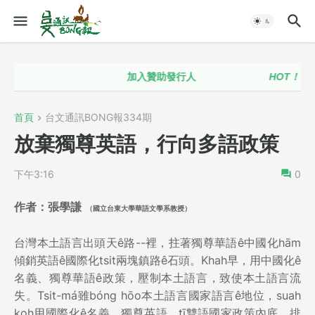
加入贊助發行人
HOT！！
台語
首頁
台文通訊BONG報334期
放棄獨尊英語，行向多語政策
下午3:16
0
作者：張學謙
（國立台東大學華語文學系教授）
台灣本土語言出頭天ê路--裡，拄著獨尊華語ê中國化hām
傾銷英語ê國際化tsit兩塊鎮路ê石頭。Khah早，用中國化ê
名義、獨尊華語ê政策，壓制本土語言，致使本土語言流
失。Tsit-má雖bóng hōo本土語言國家語言ê地位，suah
koh用國際化ê名義，獨尊英語，tī雙語國家政策內底，排