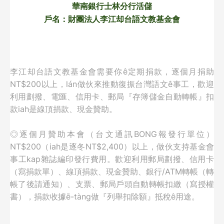
華南銀行士林分行活儲
戶名：財團法人李江却台語文教基金會
李江却台語文教基金會需要你ê定期捐款，逐個月捐助
NT$200以上，lán做伙來推動復振台灣語文ê事工，歡迎
利用劃撥、電匯、信用卡、郵局『存簿儲金自動轉帳』扣
款iah是線頂捐款、現金贊助。
◎逐個月贊助本會（台文通訊BONG報發行單位）
NT$200（iah是逐冬NT$2,400）以上，
做伙支持基金會
事工kap雜誌編印發行費用。歡迎利用郵局劃撥、信用卡
（寫捐款單）、線頂捐款、現金贊助、銀行/ATM轉帳（轉
帳了後請通知）、支票、郵局戶頭自動轉帳扣繳（寫授權
書），捐款收據ē-tàng做『列舉扣除額』抵稅ê用途。