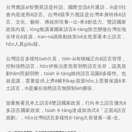
台灣應該ài智覺英語是外語、國際交流ê共通語，m̄是tī社
會內底使用ê語言。台灣ê競爭力應該是台灣本身特殊ê語
言、文化、藝術、傳統所培養--出-來ê創造力。雙語國家
政策內底，lóng無講著國家語言ē-tàng按怎變做台灣在地
全球化ê資源，kan-na講推動政策bē去危害著本土語言，
hōo人真giâu疑。
台灣語言多樣性beh久長，tio̍h-ài有積極正向ê語言管理，
控制強勢語言，hōo伊無法度危害弱勢語言生存，認真規
劃hām照顧弱勢，tsiah ē-tàng維持語言花園ê多樣性。也
就是講，需要提供上濟ê權利kap資源hōo上需要保護ê本
土語言，m̄是據在強勢語言無限制leh擴張。
放棄無看見本土語言ê雙語國家政策，行向本土語言優先ê
多語言國家政策，tsiah ē-tàng達成加添式ê「正面ê語言
規劃」，hōo台灣ê語言多樣性ē-tàng久長發展--落-去。