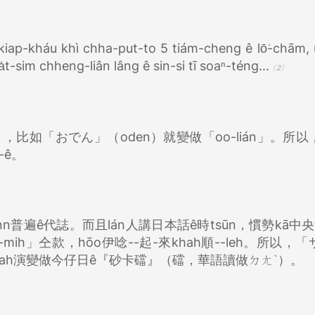
k-kiap-kháu khì chha-put-to 5 tiám-cheng ê lō͘-chām, ū
a̍t-sim chheng-liân lâng ê sin-si tī soaⁿ-téng...
〔2〕
做「l-」，比如「おでん」（oden）就變做「oo-lián」。所
-ê。
ânn普遍ê代誌。而且lán人講日本話ê時tsūn，慣勢kā中
ih」仝款，hōo伊唸--起-來khah順--leh。所以，
 tsiah演變做今仔日ê『砂卡礑』（礑，華語讀做ㄉㄤˋ）。