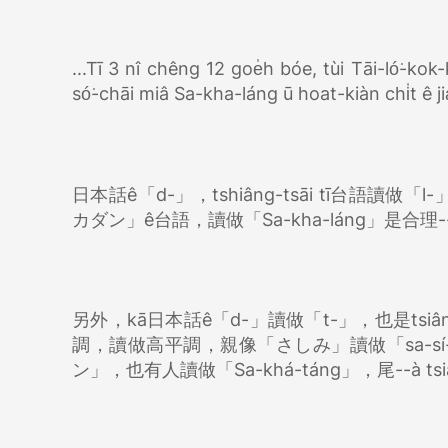
...Tī 3 nî chêng 12 goe̍h bóe, tùi Tāi-ló͘-ko
só͘-chāi miâ Sa-kha-láng ū hoat-kiàn chi̍t ê ji
日本話ê「d-」，tshiâng-tsāi tī台語讀
カダン」ê台語，讀做「Sa-kha-láng」是合理-
另外，kā日本話ê「d-」讀做「t-」，也是tsi
調，讀做高平調，親像「さしみ」讀做「sa-sí-m
ン」，也有人讀做「Sa-khá-táng」，尾--à