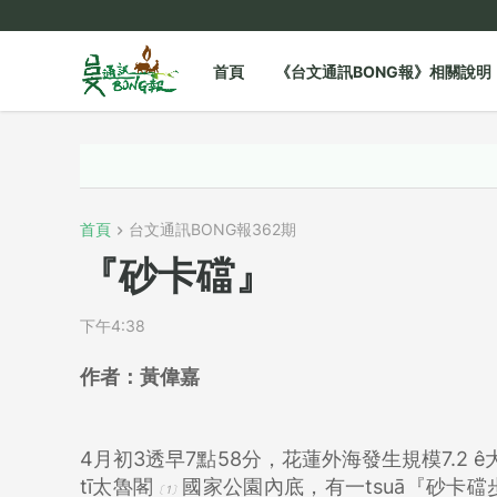
首頁
《台文通訊BONG報》相關說明
首頁
台文通訊BONG報362期
『砂卡礑』
下午4:38
作者：
黃偉嘉
4月初3透早7點58分，花蓮外海發生規模7.2 ê
tī太魯閣
國家公園內底，有一tsuā『砂卡礑步
〔1〕