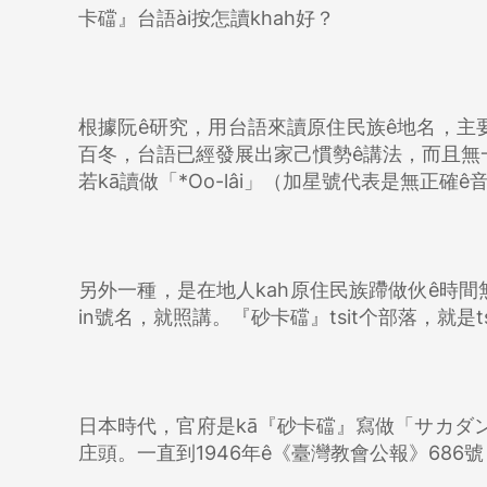
卡礑』台語ài按怎讀khah好？
根據阮ê研究，用台語來讀原住民族ê地名，主
百冬，台語已經發展出家己慣勢ê講法，而且無一定
若kā讀做「*Oo-lâi」（加星號代表是無正確ê
另外一種，是在地人kah原住民族蹛做伙ê時間無算
in號名，就照講。『砂卡礑』tsit个部落，就是t
日本時代，官府是kā『砂卡礑』寫做「サカダン」，
庄頭。一直到1946年ê《臺灣教會公報》686號，b