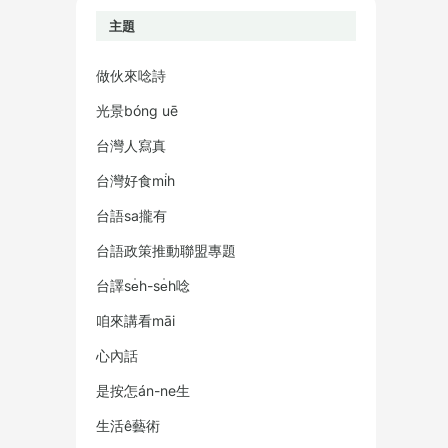
主題
做伙來唸詩
光景bóng uē
台灣人寫真
台灣好食mi̍h
台語sa攏有
台語政策推動聯盟專題
台譯se̍h-se̍h唸
咱來講看māi
心內話
是按怎án-ne生
生活ê藝術