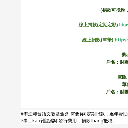
（捐款可抵稅，匯
線上捐款(定期定額)
http
線上捐款(單筆)
https
郵
戶名：財
電匯：
華
戶名：財
#李江却台語文教基金會 需要你ê定期捐款，逐年贊助本
ê事工kap雜誌編印發行費用，捐款thang抵稅。