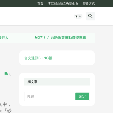
首頁
李江却台語文教基金會
聯絡方式
HOT！！
台語政策推動聯盟專題
台文通訊BONG報
0
揣文章
。其中，
se『砂