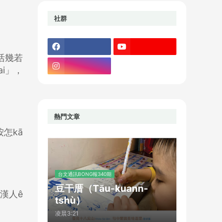
社群
活幾若
i」，
熱門文章
怎kā
台文通訊BONG報340期
豆干厝（Tāu-kuann-
漢人ê
tshù）
凌晨3:21