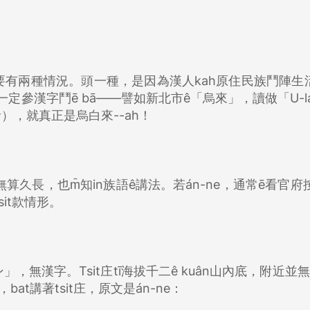
要有兩種情況。頭一種，是因為漢人kah原住民族鬥陣生
參漢字鬥ē bā——譬如新北市ê「烏來」，讀做「U-la
音），就真正是烏白來--ah！
久長，也m̄知in族語ê講法。若án-ne，通常ē看官府按
sit款情形。
無漢字。Tsit庄tī海拔千二ê kuân山內底，附近並無
at講著tsit庄，原文是án-ne：