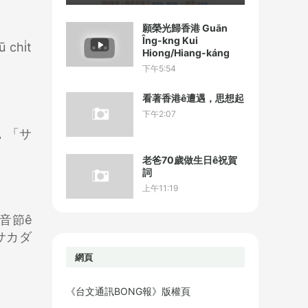
願榮光歸香港 Guān
Îng-kng Kui
 chi̍t
Hiong/Hiang-káng
下午5:54
看著香港ê遭遇，思想起
下午2:07
以，「サ
老爸70歲做生日ê祝賀
詞
上午11:19
央音節ê
「サカダ
網頁
《台文通訊BONG報》版權頁