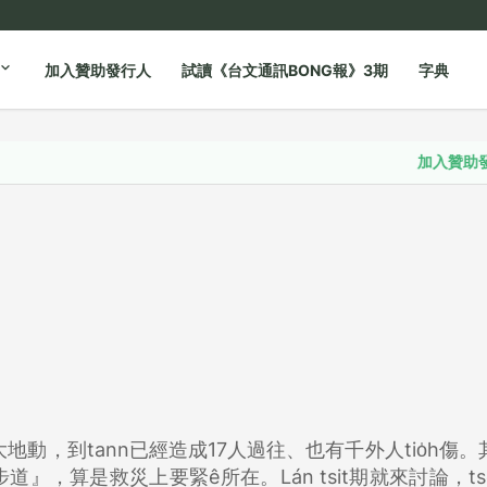
加入贊助發行人
試讀《台文通訊BONG報》3期
字典
加入贊助發行人
大地動，到tann已經造成17人過往、也有千外人tio̍h傷
道』，算是救災上要緊ê所在。Lán tsit期就來討論，t