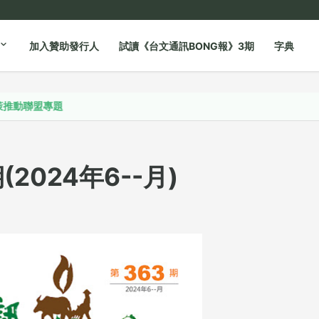
加入贊助發行人
試讀《台文通訊BONG報》3期
字典
題
2024年6--月)