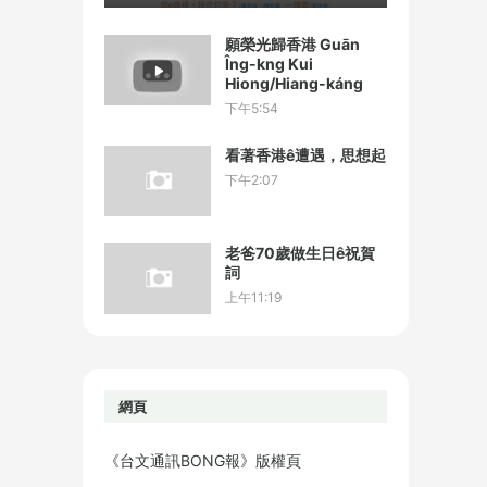
願榮光歸香港 Guān
Îng-kng Kui
Hiong/Hiang-káng
下午5:54
看著香港ê遭遇，思想起
下午2:07
老爸70歲做生日ê祝賀
詞
上午11:19
網頁
《台文通訊BONG報》版權頁