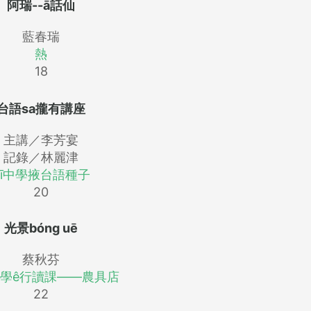
阿瑞--ā話仙
藍春瑞
熱
18
台語sa攏有講座
主講／李芳宴
記錄／林麗津
Tī中學掖台語種子
20
光景bóng uē
蔡秋芬
學ê行讀課——農具店
22