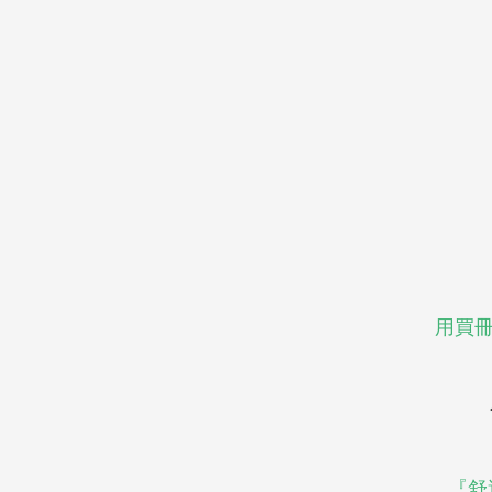
用
買冊
『舒