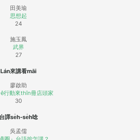
田美瑜
思想起
24
施玉鳳
武界
27
Lán來講看māi
廖啟助
ê行動來thīn冊店頭家
30
台譯se̍h-se̍h唸
吳孟儒
適圈』台語按怎講？