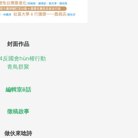
封面作品
24反國會hùn權行動
青鳥群聚
編輯室ê話
徵稿啟事
做伙來唸詩