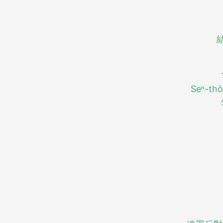
Seⁿ-thò